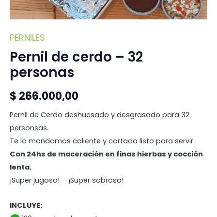
PERNILES
Pernil
Pernil de cerdo – 32
de
cerdo
personas
-
32
$
266.000,00
personas
Pernil de Cerdo deshuesado y desgrasado para 32
cantidad
personsas.
Te lo mandamos caliente y cortado listo para servir.
Con 24hs de maceración en finas hierbas y cocción
lenta. ­
¡Super jugoso! – ¡­Super sabroso!
INCLUYE: