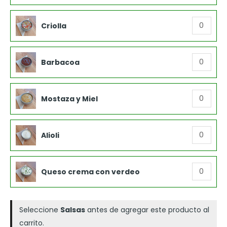
Criolla
Criolla
cantidad
Barbacoa
Barbacoa
cantidad
Mostaza
Mostaza y Miel
y
Miel
Alioli
cantidad
Alioli
cantidad
Queso
Queso crema con verdeo
crema
con
verdeo
Seleccione
Salsas
antes de agregar este producto al
cantidad
carrito.