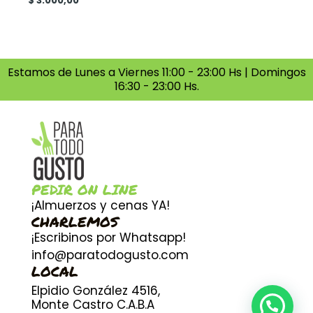
$
3.000,00
Estamos de Lunes a Viernes 11:00 - 23:00 Hs | Domingos
16:30 - 23:00 Hs.
PEDIR ON LINE
¡Almuerzos y cenas YA!
CHARLEMOS
¡Escribinos por Whatsapp!
info@paratodogusto.com
LOCAL
Elpidio González 4516,
Monte Castro C.A.B.A