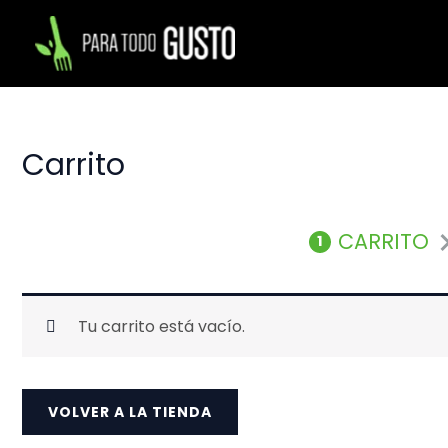
Ir
al
contenido
Carrito
CARRITO
1
Tu carrito está vacío.
VOLVER A LA TIENDA