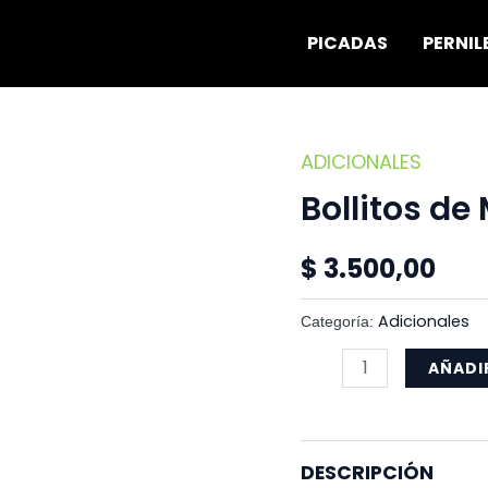
PICADAS
PERNIL
ADICIONALES
Bollitos
de
Bollitos d
Manteca
Saborizados
$
3.500,00
cantidad
Adicionales
Categoría:
AÑADI
DESCRIPCIÓN